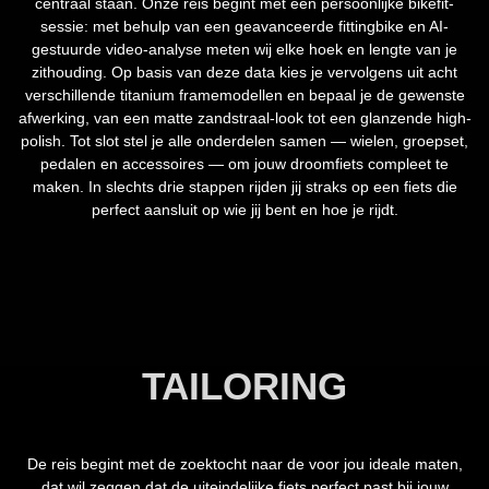
centraal staan. Onze reis begint met een persoonlijke bikefit-
sessie: met behulp van een geavanceerde fittingbike en AI-
gestuurde video-analyse meten wij elke hoek en lengte van je
zithouding. Op basis van deze data kies je vervolgens uit acht
verschillende titanium framemodellen en bepaal je de gewenste
afwerking, van een matte zandstraal-look tot een glanzende high-
polish. Tot slot stel je alle onderdelen samen — wielen, groepset,
pedalen en accessoires — om jouw droomfiets compleet te
maken. In slechts drie stappen rijden jij straks op een fiets die
perfect aansluit op wie jij bent en hoe je rijdt.
TAILORING
De reis begint met de zoektocht naar de voor jou ideale maten,
dat wil zeggen dat de uiteindelijke fiets perfect past bij jouw