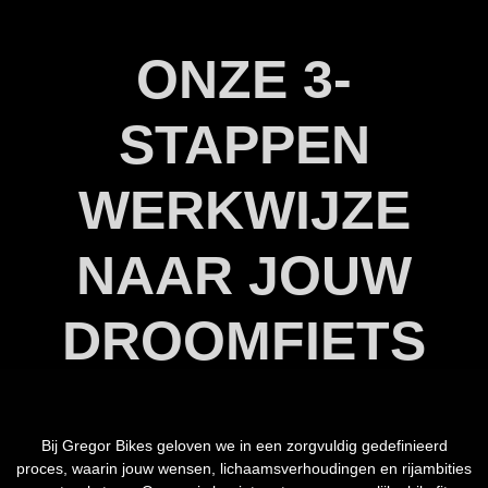
ONZE 3-
STAPPEN
WERKWIJZE
NAAR JOUW
DROOMFIETS
Bij Gregor Bikes geloven we in een zorgvuldig gedefinieerd
proces, waarin jouw wensen, lichaamsverhoudingen en rij­ambities